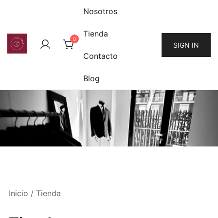
Saltar
Nosotros
al
contenido
Tienda
0
SIGN IN
Contacto
Blog
Inicio
/ Tienda