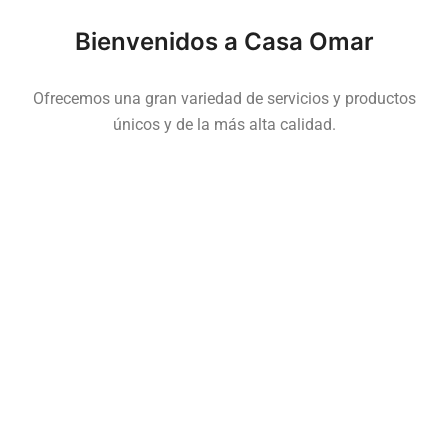
Bienvenidos a Casa Omar
Ofrecemos una gran variedad de servicios y productos
únicos y de la más alta calidad.
Elaboración de trajes para
novios
Diseñamos y confeccionamos el traje que te
acompañará en los momentos más
memorables
Quiero agendar una cita